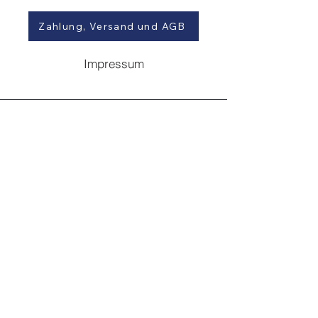
Zahlung, Versand und AGB
Impressum
Kundenservice und Beratung
+49 (0) 2472 803180
landtechnikversand-de@kuepper-
technik.de
Firmen-Webseite:
www.kuepper-technik.de
Mo-Fr.: 8.30 bis 17.00 Uhr
Sa.: 10.00 bis 14.00 Uhr (per Mail,
Chat)