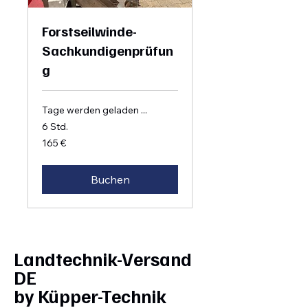
Forstseilwinde-
Sachkundigenprüfun
g
Tage werden geladen ...
6 Std.
165
165 €
Euro
Buchen
Landtechnik-Versand
DE
by Küpper-Technik