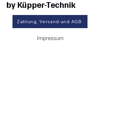
by Küpper-Technik
Zahlung, Versand und AGB
Impressum
Kundenservice und Beratung
+49 (0) 2472 803180
landtechnikversand-de@kuepper-
technik.de
Firmen-Webseite:
www.kuepper-technik.de
Mo-Fr.: 8.30 bis 17.00 Uhr
Sa.: 10.00 bis 14.00 Uhr (per Mail,