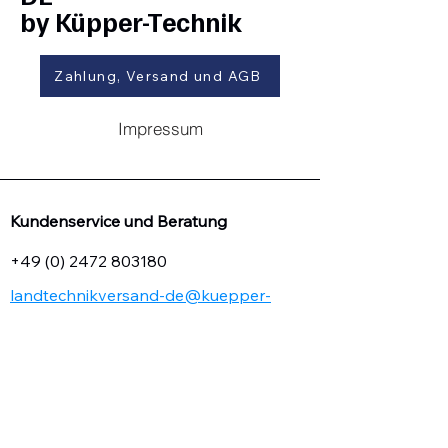
by Küpper-Technik
Zahlung, Versand und AGB
Impressum
Kundenservice und Beratung
+49 (0) 2472 803180
landtechnikversand-de@kuepper-
technik.de
Firmen-Webseite:
www.kuepper-technik.de
Mo-Fr.: 8.30 bis 17.00 Uhr
Sa.: 10.00 bis 14.00 Uhr (per Mail,