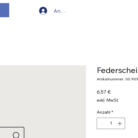
Start
Das ist 
Anmelden
Federsche
Artikelnummer: 00 909
Preis
6,57 €
exkl. MwSt.
Anzahl
*