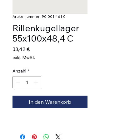
Artikelnummer: 90 001 461 0
Rillenkugellager
55x100x48,4 C
Preis
33,42 €
exkl. MwSt.
Anzahl
*
In den Warenkorb