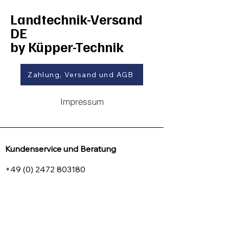
Landtechnik-Versand
DE
by Küpper-Technik
Zahlung, Versand und AGB
Impressum
Kundenservice und Beratung
+49 (0) 2472 803180
landtechnikversand-de@kuepper-
technik.de
Firmen-Webseite:
www.kuepper-technik.de