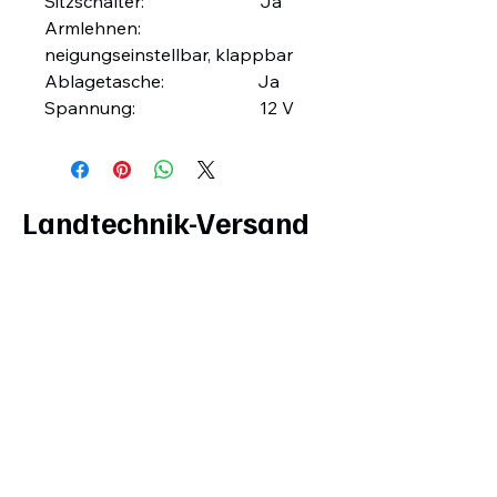
Sitzschalter: Ja
Armlehnen:
neigungseinstellbar, klappbar
Ablagetasche: Ja
Spannung: 12 V
Landtechnik-Versand
DE
by Küpper-Technik
Zahlung, Versand und AGB
Impressum