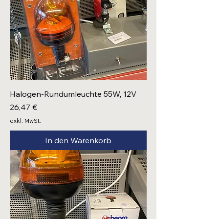
Halogen-Rundumleuchte 55W, 12V
Preis
26,47 €
exkl. MwSt.
In den Warenkorb