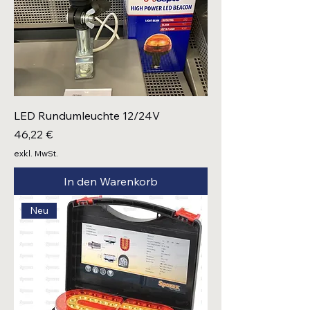
LED Rundumleuchte 12/24V
Preis
46,22 €
exkl. MwSt.
In den Warenkorb
Neu