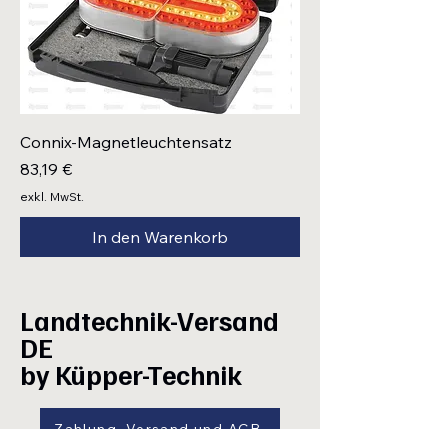
Connix-Magnetleuchtensatz
Preis
83,19 €
exkl. MwSt.
In den Warenkorb
Landtechnik-Versand
DE
by Küpper-Technik
Zahlung, Versand und AGB